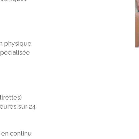
on physique
pécialisée
irettes)
heures sur 24
s en continu