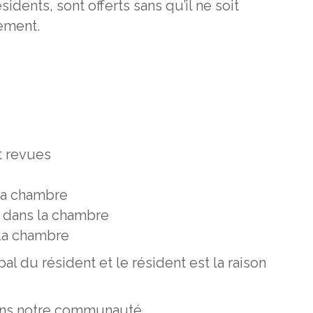
sidents, sont offerts sans qu’il ne soit
sement.
t revues
la chambre
n dans la chambre
 la chambre
l du résident et le résident est la raison
ns notre communauté.