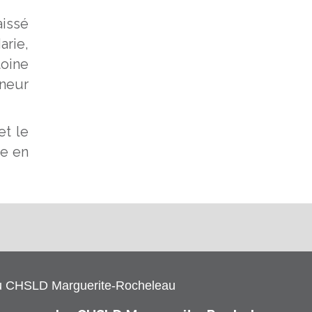
aissé
arie,
oine
nneur
t le
ie en
u CHSLD Marguerite-Rocheleau