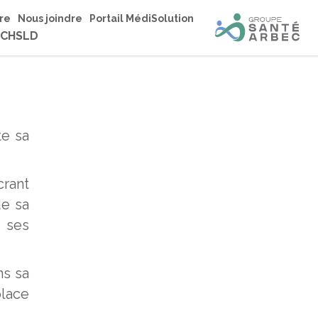
re
Nous joindre
Portail MédiSolution
 CHSLD
te sa
crant
de sa
e ses
ns sa
lace